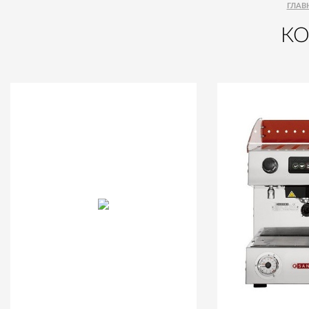
ГЛАВ
К