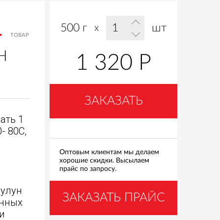
500 г
шт
x
ТОВАР
Н
1 320 Р
ЗАКАЗАТЬ
ать 1
- 80C,
Оптовым клиентам мы делаем
хорошие скидки. Высылаем
прайс по запросу.
улун
ЗАКАЗАТЬ ПРАЙС
инных
и