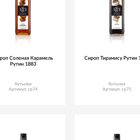
роп Соленая Карамель
Сироп Тирамису Рутин 
Рутин 1883
бутылка
бутылка
Артикул: ср74
Артикул: ср75