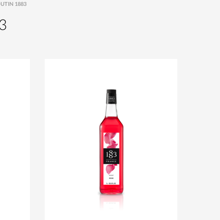
UTIN 1883
3